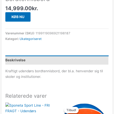
14,999.00
kr.
KØB NU
Varenummer (SKU):
1199119096921198187
Kategori:
Ukategoriseret
Beskrivelse
Kraftigt udendørs bordtennisbord, der bl.a. henvender sig til
skoler og institutioner.
Relaterede varer
Den
Den
oprindelige
aktuelle
Tilbud!
Tilbud!
pris
pris