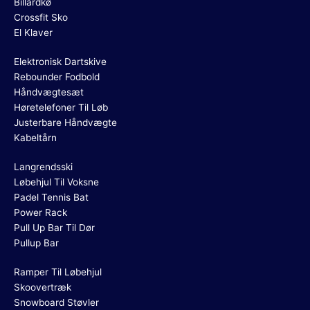
Billardkø
Crossfit Sko
El Klaver
Elektronisk Dartskive
Rebounder Fodbold
Håndvægtesæt
Høretelefoner Til Løb
Justerbare Håndvægte
Kabeltårn
Langrendsski
Løbehjul Til Voksne
Padel Tennis Bat
Power Rack
Pull Up Bar Til Dør
Pullup Bar
Ramper Til Løbehjul
Skoovertræk
Snowboard Støvler