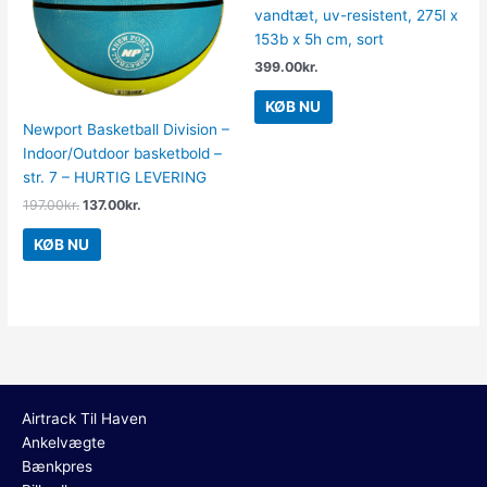
vandtæt, uv-resistent, 275l x
153b x 5h cm, sort
399.00
kr.
KØB NU
Newport Basketball Division –
Indoor/Outdoor basketbold –
str. 7 – HURTIG LEVERING
197.00
kr.
137.00
kr.
KØB NU
Airtrack Til Haven
Ankelvægte
Bænkpres