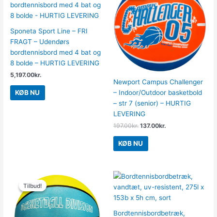
var:
er:
197.00kr..
137.00kr..
Sponeta Sport Line – FRI
FRAGT – Udendørs
bordtennisbord med 4 bat og
8 bolde – HURTIG LEVERING
5,197.00
kr.
Newport Campus Challenger
– Indoor/Outdoor basketbold
KØB NU
– str 7 (senior) – HURTIG
LEVERING
197.00
kr.
137.00
kr.
KØB NU
Den
Den
oprindelige
aktuelle
Tilbud!
Tilbud!
pris
pris
var:
er:
197.00kr..
137.00kr..
Bordtennisbordbetræk,