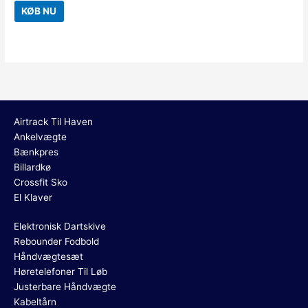
KØB NU
Airtrack Til Haven
Ankelvægte
Bænkpres
Billardkø
Crossfit Sko
El Klaver
Elektronisk Dartskive
Rebounder Fodbold
Håndvægtesæt
Høretelefoner Til Løb
Justerbare Håndvægte
Kabeltårn