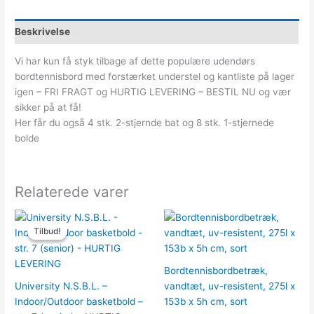
Beskrivelse
Vi har kun få styk tilbage af dette populære udendørs
bordtennisbord med forstærket understel og kantliste på lager
igen – FRI FRAGT og HURTIG LEVERING – BESTIL NU og vær
sikker på at få!
Her får du også 4 stk. 2-stjernde bat og 8 stk. 1-stjernede
bolde
Relaterede varer
Den
Den
oprindelige
aktuelle
Tilbud!
Tilbud!
pris
pris
var:
er:
197.00kr..
127.00kr..
Bordtennisbordbetræk,
University N.S.B.L. –
vandtæt, uv-resistent, 275l x
Indoor/Outdoor basketbold –
153b x 5h cm, sort