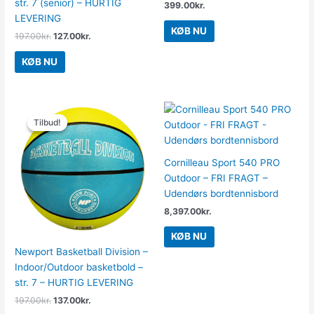
str. 7 (senior) – HURTIG
399.00
kr.
LEVERING
KØB NU
197.00
kr.
127.00
kr.
KØB NU
Den
Den
oprindelige
aktuelle
Tilbud!
Tilbud!
pris
pris
var:
er:
197.00kr..
137.00kr..
Cornilleau Sport 540 PRO
Outdoor – FRI FRAGT –
Udendørs bordtennisbord
8,397.00
kr.
KØB NU
Newport Basketball Division –
Indoor/Outdoor basketbold –
str. 7 – HURTIG LEVERING
197.00
kr.
137.00
kr.